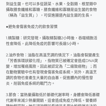
到益生菌，也可以多從蔬菜、水果、全穀類、根莖類中
攝取膳食纖維和寡糖，膳食纖維和寡糖是益生菌的食物
（稱為「益生質」），可促進腸道內益生菌的生長。
●避免會傷害免疫力的飲食習慣
1.精製糖：研究發現，攝取精製糖2小時後，吞噬細胞活
性會降低，此降低免疫的影響可長達5小時。
2.油炸食物：油脂在高溫烹調的情況下，油脂會裂變產生
「芳香族環狀碳化烴」，指物質已被確定會造成DNA突
變，增加罹癌風險，因此被認定為「二級致癌物」；而
在動物實驗中也有發現會傷害免疫系統。另外，高溫烹
調的食物也會產生大量的自由基，促進體內的慢性發
炎，削弱免疫系統的戰鬥力。
3.節食：當熱量攝取低於基礎代謝率時，身體會降低基礎
代謝率來減少熱量開銷，這會造成免疫力降低。營養師