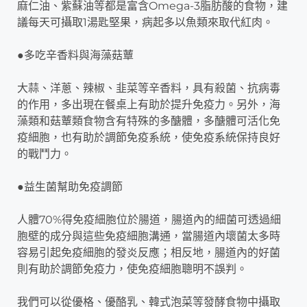
麻仁油、紫蘇油等都是富含Omega-3脂肪酸的食物，建
議每天可攝取1湯匙堅果，病起多以魚類來取代紅肉。
●多吃辛香料與海藻菇蕈
大蒜、洋蔥、辣椒、韭菜等辛香料，具有殺菌、抗病毒
的作用，多出現在餐桌上有助於提升免疫力。另外，海
藻類和菇蕈類食物含有特殊的多醣體，多醣體可活化免
疫細胞，也有助於調節免疫系統，使免疫系統保持良好
的戰鬥力。
●益生菌幫助免疫調節
人體70%得免疫細胞位於腸道，腸道內的細菌可透過細
胞壁的成分與這些免疫細胞溝通，當腸道內壞菌太多時
容易引起免疫細胞的發炎反應；相反地，腸道內的好菌
則有助於調節免疫力，使免疫細胞聰明不誤判。
我們可以從優格、優酪乳、韓式泡菜等發酵食物中攝取