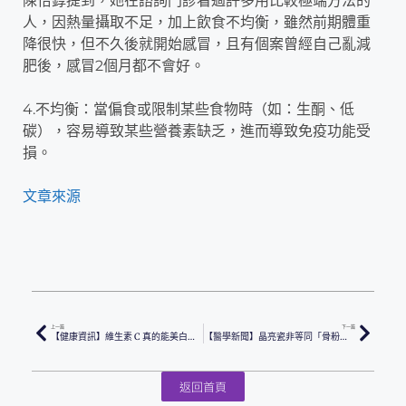
陳怡錞提到，她在諮詢門診看過許多用比較極端方法的
人，因熱量攝取不足，加上飲食不均衡，雖然前期體重
降很快，但不久後就開始感冒，且有個案曾經自己亂減
肥後，感冒2個月都不會好。
4.不均衡：當偏食或限制某些食物時（如：生酮、低
碳），容易導致某些營養素缺乏，進而導致免疫功能受
損。
文章來源
上一篇
下一篇
【健康資訊】維生素 C 真的能美白抗衰老嗎？
【醫學新聞】晶亮瓷非等同「骨粉」 破除疑慮安心變美
返回首頁