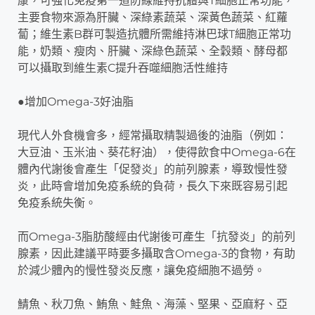
康，可強化免疫第一道防線維持抗體與T細胞正常功能，
主要食物來源為肝臟、深綠素蔬菜、深黃色蔬菜、紅蘿
蔔；維生素B群可製造抗體所需維持淋巴球T細胞正常功
能，奶類、瘦肉、肝臟、深綠色蔬菜、全穀類、酵母都
可以攝取到維生素C提升吞噬細胞活性維持
●增加Omega-3好油脂
現代人外食機會多，經常攝取精製過後的油脂（例如：
大豆油、玉米油、葵花籽油），使得飲食中Omega-6在
體內代謝後會產生「促發炎」的前列腺素，導致慢性發
炎，此時會增加免疫系統的負荷，長久下來既容易引起
免疫系統失衡。
而Omega-3脂肪酸經由代謝後可產生「抗發炎」的前列
腺素，因此建議平時要多攝取含Omega-3的食物，有助
於減少體內的慢性發炎反應，讓免疫細胞不過勞。
鯖魚、秋刀魚、鮪魚、鮭魚、海藻、堅果、亞麻籽、亞