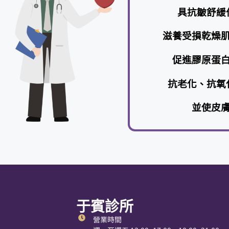
幫助
黏多
具抗皺
滋養受損乾
促進膠原
抗老化、
並使