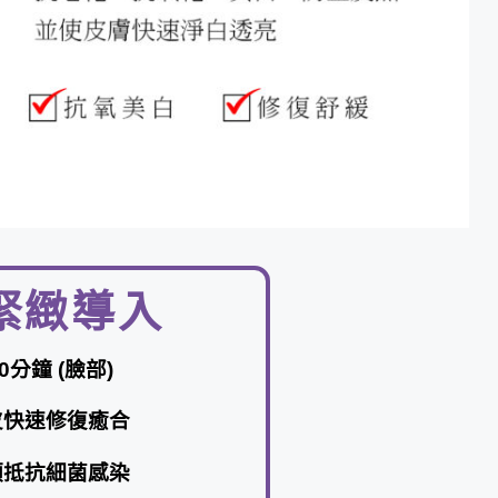
春緊緻導入
:90分鐘 (臉部)